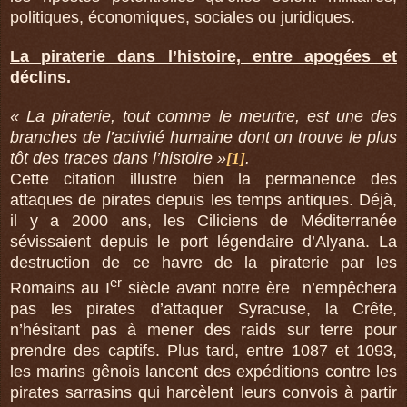
politiques, économiques, sociales ou juridiques.
La piraterie dans l’histoire, entre apogées et
déclins.
« La piraterie, tout comme le meurtre, est une des
branches de l’activité humaine dont on trouve le plus
tôt des traces dans l’histoire »
[1]
.
Cette citation
illustre bien la permanence des
attaques de pirates depuis les temps antiques. Déjà,
il y a 2000 ans, les Ciliciens de Méditerranée
sévissaient depuis le port légendaire d’Alyana. La
destruction de ce havre de la piraterie par les
er
Romains au I
siècle avant notre ère
n’empêchera
pas les pirates d’attaquer Syracuse,
la Crête
,
n’hésitant pas à mener des raids sur terre pour
prendre des captifs. Plus tard, entre 1087 et 1093,
les marins gênois lancent des expéditions contre les
pirates sarrasins qui harcèlent leurs convois à partir